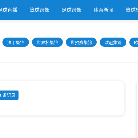
足球直播
篮球录像
足球录像
体育新闻
篮球
法甲集锦
世界杯集锦
世预赛集锦
欧冠集锦
0
条记录