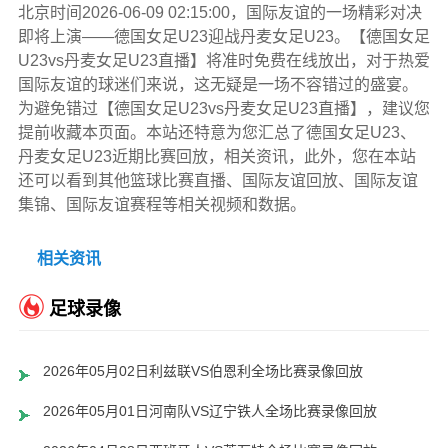
北京时间2026-06-09 02:15:00，国际友谊的一场精彩对决
即将上演——德国女足U23迎战丹麦女足U23。【德国女足
U23vs丹麦女足U23直播】将准时免费在线放出，对于热爱
国际友谊的球迷们来说，这无疑是一场不容错过的盛宴。
为避免错过【德国女足U23vs丹麦女足U23直播】，建议您
提前收藏本页面。本站还特意为您汇总了德国女足U23、
丹麦女足U23近期比赛回放，相关资讯，此外，您在本站
还可以看到其他篮球比赛直播、国际友谊回放、国际友谊
集锦、国际友谊赛程等相关视频和数据。
相关资讯
足球录像
2026年05月02日利兹联VS伯恩利全场比赛录像回放
2026年05月01日河南队VS辽宁铁人全场比赛录像回放