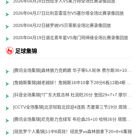
2026年04月28日西班牙人VS莱万特全场比赛录像回放
2026年04月27日比利亚雷亚尔VS塞尔塔全场比赛录像回放
2026年04月22日赫罗纳VS贝蒂斯全场比赛录像回放
2026年04月19日湖北青年星VS海门珂缔缘全场比赛录像回放
足球集锦
[腾讯全场集锦]森林狼力克鹈鹕 华子等5人轮休 费尔斯36+10 奎因30+22
[詹姆斯集锦]越老越妖！詹姆斯16中10拿下28分6板12助4断 末节3次击地妙传
[抖音全场集锦]?广东大胜吉林 杜润旺20分 奎因29+7+7 摩尔空砍31分
[CCTV全场集锦]北京轻取北控迎4连胜 杰曼第三节19分 周琦15+12 朱松玮15分
[腾讯全场集锦]尼克斯力克绿军 布伦森25+10 哈特26分 塔图姆空砍24+13+8
[班凯罗个人集锦]11中8高效！班凯罗vs森林狼拿下20+8+6集锦