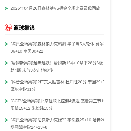
2026年04月26日森林狼VS掘金全场比赛录像回放
篮球集锦
[腾讯全场集锦]森林狼力克鹈鹕 华子等5人轮休 费尔斯
36+10 奎因30+22
[詹姆斯集锦]越老越妖！詹姆斯16中10拿下28分6板12
助4断 末节3次击地妙传
[抖音全场集锦]?广东大胜吉林 杜润旺20分 奎因29+7+7
摩尔空砍31分
[CCTV全场集锦]北京轻取北控迎4连胜 杰曼第三节19分
周琦15+12 朱松玮15分
[腾讯全场集锦]尼克斯力克绿军 布伦森25+10 哈特26分
塔图姆空砍24+13+8