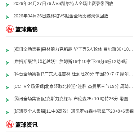
2026年04月27日76人VS凯尔特人全场比赛录像回放
2026年04月26日森林狼VS掘金全场比赛录像回放
篮球集锦
[腾讯全场集锦]森林狼力克鹈鹕 华子等5人轮休 费尔斯36+10 奎因30+22
[詹姆斯集锦]越老越妖！詹姆斯16中10拿下28分6板12助4断 末节3次击地妙传
[抖音全场集锦]?广东大胜吉林 杜润旺20分 奎因29+7+7 摩尔空砍31分
[CCTV全场集锦]北京轻取北控迎4连胜 杰曼第三节19分 周琦15+12 朱松玮15分
[腾讯全场集锦]尼克斯力克绿军 布伦森25+10 哈特26分 塔图姆空砍24+13+8
[班凯罗个人集锦]11中8高效！班凯罗vs森林狼拿下20+8+6集锦
篮球资讯