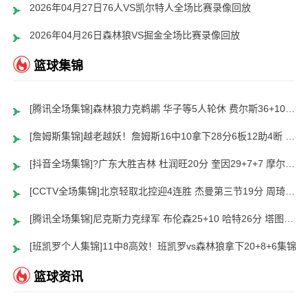
2026年04月27日76人VS凯尔特人全场比赛录像回放
2026年04月26日森林狼VS掘金全场比赛录像回放
篮球集锦
[腾讯全场集锦]森林狼力克鹈鹕 华子等5人轮休 费尔斯36+10 奎因30+22
[詹姆斯集锦]越老越妖！詹姆斯16中10拿下28分6板12助4断 末节3次击地妙传
[抖音全场集锦]?广东大胜吉林 杜润旺20分 奎因29+7+7 摩尔空砍31分
[CCTV全场集锦]北京轻取北控迎4连胜 杰曼第三节19分 周琦15+12 朱松玮15分
[腾讯全场集锦]尼克斯力克绿军 布伦森25+10 哈特26分 塔图姆空砍24+13+8
[班凯罗个人集锦]11中8高效！班凯罗vs森林狼拿下20+8+6集锦
篮球资讯